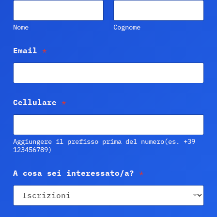
Nome
Cognome
Email
*
Cellulare
*
Aggiungere il prefisso prima del numero(es. +39
123456789)
c
A cosa sei interessato/a?
*
o
s
a
*
*